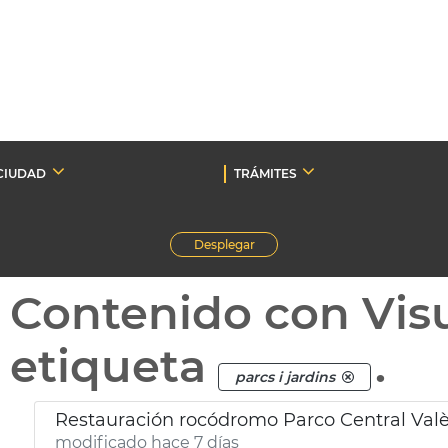
CIUDAD
TRÁMITES
Desplegar
Contenido con Vis
etiqueta
.
parcs i jardins
Restauración rocódromo Parco Central Val
modificado hace 7 días