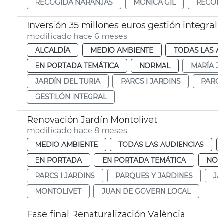
RECOGIDA NARANJAS
MÓNICA GIL
RECO
Inversión 35 millones euros gestión integral 
modificado hace 6 meses
ALCALDÍA
MEDIO AMBIENTE
TODAS LAS 
EN PORTADA TEMÁTICA
NORMAL
MARÍA 
JARDÍN DEL TURIA
PARCS I JARDINS
PAR
GESTILÓN INTEGRAL
Renovación Jardín Montolivet
modificado hace 8 meses
MEDIO AMBIENTE
TODAS LAS AUDIENCIAS
EN PORTADA
EN PORTADA TEMÁTICA
NO
PARCS I JARDINS
PARQUES Y JARDINES
J
MONTOLIVET
JUAN DE GOVERN LOCAL
Fase final Renaturalización València