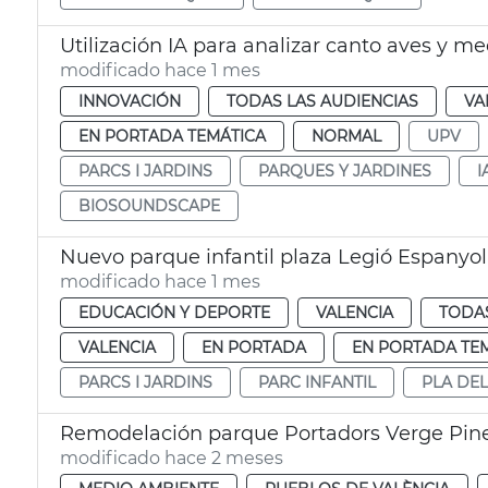
Utilización IA para analizar canto aves y me
modificado hace 1 mes
INNOVACIÓN
TODAS LAS AUDIENCIAS
VA
EN PORTADA TEMÁTICA
NORMAL
UPV
PARCS I JARDINS
PARQUES Y JARDINES
I
BIOSOUNDSCAPE
Nuevo parque infantil plaza Legió Espanyol
modificado hace 1 mes
EDUCACIÓN Y DEPORTE
VALENCIA
TODAS
VALENCIA
EN PORTADA
EN PORTADA TE
PARCS I JARDINS
PARC INFANTIL
PLA DEL
Remodelación parque Portadors Verge Pin
modificado hace 2 meses