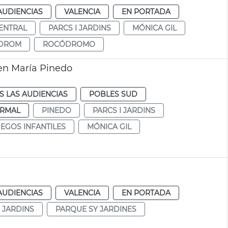
AUDIENCIAS
VALENCIA
EN PORTADA
ENTRAL
PARCS I JARDINS
MÓNICA GIL
DROM
ROCÓDROMO
en María Pinedo
S LAS AUDIENCIAS
POBLES SUD
RMAL
PINEDO
PARCS I JARDINS
UEGOS INFANTILES
MÓNICA GIL
AUDIENCIAS
VALENCIA
EN PORTADA
I JARDINS
PARQUE SY JARDINES