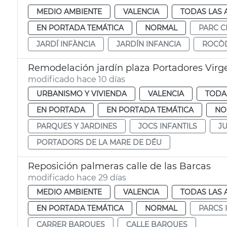
MEDIO AMBIENTE
VALENCIA
TODAS LAS 
EN PORTADA TEMÁTICA
NORMAL
PARC C
JARDÍ INFÀNCIA
JARDÍN INFANCIA
ROCÒ
Remodelación jardín plaza Portadores Virg
modificado hace 10 días
URBANISMO Y VIVIENDA
VALENCIA
TODA
EN PORTADA
EN PORTADA TEMÁTICA
NO
PARQUES Y JARDINES
JOCS INFANTILS
J
PORTADORS DE LA MARE DE DÉU
Reposición palmeras calle de las Barcas
modificado hace 29 días
MEDIO AMBIENTE
VALENCIA
TODAS LAS 
EN PORTADA TEMÁTICA
NORMAL
PARCS 
CARRER BARQUES
CALLE BARQUES