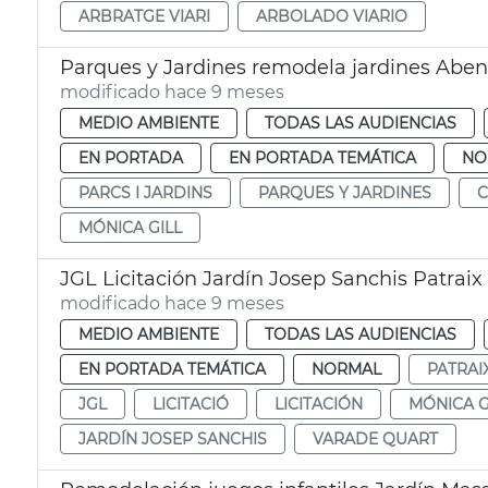
ARBRATGE VIARI
ARBOLADO VIARIO
Parques y Jardines remodela jardines Aben
modificado hace 9 meses
MEDIO AMBIENTE
TODAS LAS AUDIENCIAS
EN PORTADA
EN PORTADA TEMÁTICA
NO
PARCS I JARDINS
PARQUES Y JARDINES
C
MÓNICA GILL
JGL Licitación Jardín Josep Sanchis Patraix
modificado hace 9 meses
MEDIO AMBIENTE
TODAS LAS AUDIENCIAS
EN PORTADA TEMÁTICA
NORMAL
PATRAI
JGL
LICITACIÓ
LICITACIÓN
MÓNICA G
JARDÍN JOSEP SANCHIS
VARADE QUART