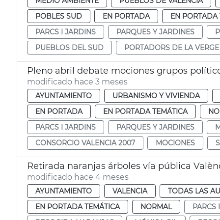
MEDIO AMBIENTE
PUEBLOS DE VALÈNCIA
POBLES SUD
EN PORTADA
EN PORTADA 
PARCS I JARDINS
PARQUES Y JARDINES
P
PUEBLOS DEL SUD
PORTADORS DE LA VERGE
Pleno abril debate mociones grupos polític
modificado hace 3 meses
AYUNTAMIENTO
URBANISMO Y VIVIENDA
EN PORTADA
EN PORTADA TEMÁTICA
NO
PARCS I JARDINS
PARQUES Y JARDINES
M
CONSORCIO VALENCIA 2007
MOCIONES
Retirada naranjas árboles vía pública Valèn
modificado hace 4 meses
AYUNTAMIENTO
VALENCIA
TODAS LAS AU
EN PORTADA TEMÁTICA
NORMAL
PARCS 