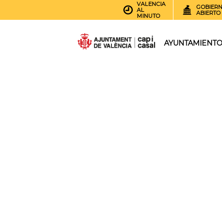
VALENCIA
GOBIER
AL
ABIERTO
MINUTO
AYUNTAMIENT