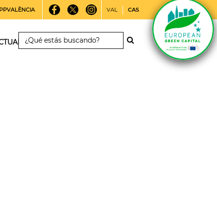
PPVALÈNCIA
VAL
CAS
CTUALIDAD