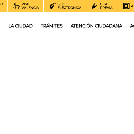
NO
VISIT
SEDE
CITA
A
VALENCIA
ELECTRÓNICA
PREVIA
O
LA CIUDAD
TRÁMITES
ATENCIÓN CIUDADANA
A