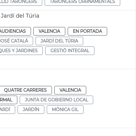
LLID TARONGERS
TARONGERS ORRNAMENTALS
Jardí del Túria
AUDIENCIAS
VALENCIA
EN PORTADA
JOSÉ CATALÁ
JARDÍ DEL TÚRIA
QUES Y JARDINES
GESTIÓ INTEGRAL
QUATRE CARRERES
VALENCIA
RMAL
JUNTA DE GOBIERNO LOCAL
ARDÍ
JARDÍN
MÓNICA GIL