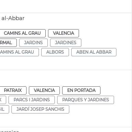
 al-Abbar
CAMINS AL GRAU
VALENCIA
RMAL
JARDINS
JARDINES
AMINS AL GRAU
ALBORS
ABEN AL ABBAR
PATRAIX
VALENCIA
EN PORTADA
X
PARCS I JARDINS
PARQUES Y JARDINES
IL
JARDÍ JOSEP SANCHIS