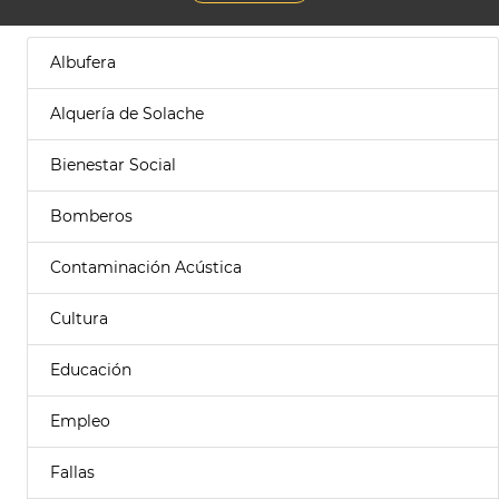
Albufera
Alquería de Solache
Bienestar Social
Bomberos
Contaminación Acústica
Cultura
Educación
Empleo
Fallas