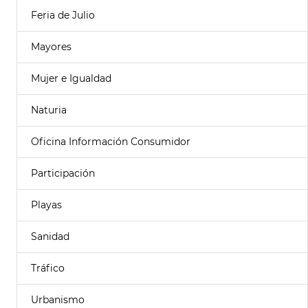
Feria de Julio
Mayores
Mujer e Igualdad
Naturia
Oficina Información Consumidor
Participación
Playas
Sanidad
Tráfico
Urbanismo