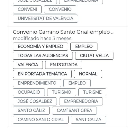
JOSÉ GOSÁLBEZ
EMPRENEDORIA
CONVENI
CONVENIO
UNIVERSITAT DE VALÈNCIA
Convenio Camino Santo Grial empleo y proyección internacional
modificado hace 3 meses
ECONOMÍA Y EMPLEO
EMPLEO
TODAS LAS AUDIENCIAS
CIUTAT VELLA
VALENCIA
EN PORTADA
EN PORTADA TEMÁTICA
NORMAL
EMPRENDIMIENTO
EMPLEO
OCUPACIÓ
TURISMO
TURISME
JOSÉ GOSÁLBEZ
EMPRENEDORIA
SANTO CÁLIZ
CAMÍ SANT GREA
CAMINO SANTO GRIAL
SANT CALZA