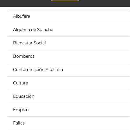
Albufera
Alquería de Solache
Bienestar Social
Bomberos
Contaminación Acústica
Cultura
Educación
Empleo
Fallas