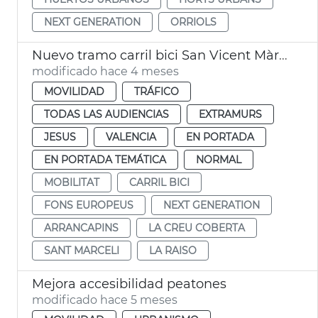
NEXT GENERATION
ORRIOLS
Nuevo tramo carril bici San Vicent Màrtir València
modificado hace 4 meses
MOVILIDAD
TRÁFICO
TODAS LAS AUDIENCIAS
EXTRAMURS
JESUS
VALENCIA
EN PORTADA
EN PORTADA TEMÁTICA
NORMAL
MOBILITAT
CARRIL BICI
FONS EUROPEUS
NEXT GENERATION
ARRANCAPINS
LA CREU COBERTA
SANT MARCELI
LA RAISO
Mejora accesibilidad peatones
modificado hace 5 meses