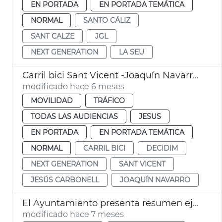
EN PORTADA
EN PORTADA TEMÁTICA
NORMAL
SANTO CÁLIZ
SANT CALZE
JGL
NEXT GENERATION
LA SEU
Carril bici Sant Vicent -Joaquín Navarro València
modificado hace 6 meses
MOVILIDAD
TRÁFICO
TODAS LAS AUDIENCIAS
JESUS
EN PORTADA
EN PORTADA TEMÁTICA
NORMAL
CARRIL BICI
DECIDIM
NEXT GENERATION
SANT VICENT
JESÚS CARBONELL
JOAQUÍN NAVARRO
El Ayuntamiento presenta resumen ejecutivo Renaturaliza València
modificado hace 7 meses