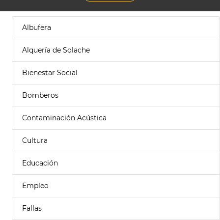
Albufera
Alquería de Solache
Bienestar Social
Bomberos
Contaminación Acústica
Cultura
Educación
Empleo
Fallas