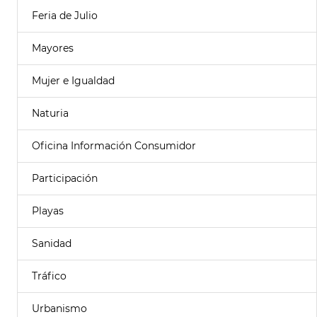
Feria de Julio
Mayores
Mujer e Igualdad
Naturia
Oficina Información Consumidor
Participación
Playas
Sanidad
Tráfico
Urbanismo