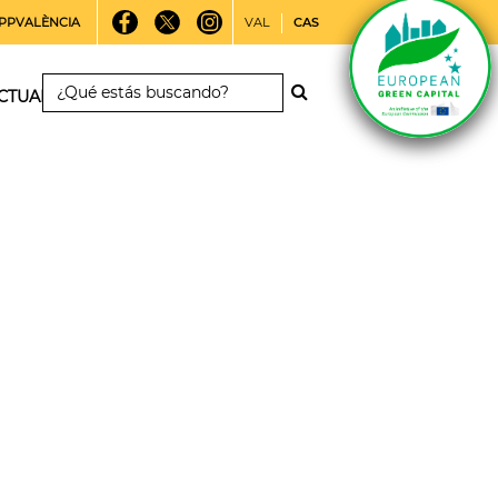
PPVALÈNCIA
VAL
CAS
CTUALIDAD