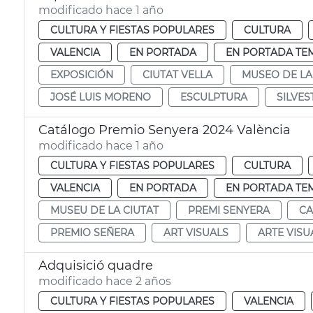
modificado hace 1 año
CULTURA Y FIESTAS POPULARES
CULTURA
VALENCIA
EN PORTADA
EN PORTADA TE
EXPOSICIÓN
CIUTAT VELLA
MUSEO DE LA
JOSÉ LUIS MORENO
ESCULPTURA
SILVE
Catálogo Premio Senyera 2024 València
modificado hace 1 año
CULTURA Y FIESTAS POPULARES
CULTURA
VALENCIA
EN PORTADA
EN PORTADA TE
MUSEU DE LA CIUTAT
PREMI SENYERA
CA
PREMIO SEÑERA
ART VISUALS
ARTE VISU
Adquisició quadre
modificado hace 2 años
CULTURA Y FIESTAS POPULARES
VALENCIA