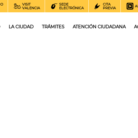
NO
VISIT
SEDE
CITA
A
VALENCIA
ELECTRÓNICA
PREVIA
O
LA CIUDAD
TRÁMITES
ATENCIÓN CIUDADANA
A