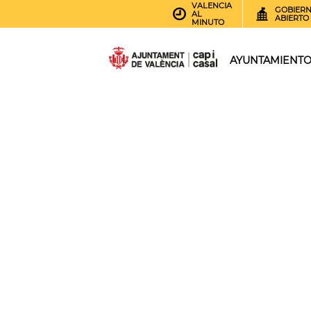
VALENCIA
GOBIER
AL
ABIERTO
MINUTO
AYUNTAMIENT