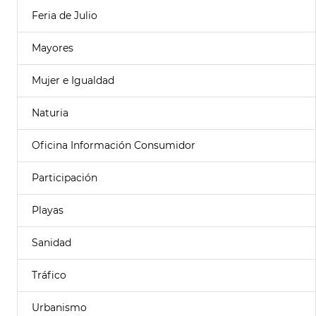
Feria de Julio
Mayores
Mujer e Igualdad
Naturia
Oficina Información Consumidor
Participación
Playas
Sanidad
Tráfico
Urbanismo