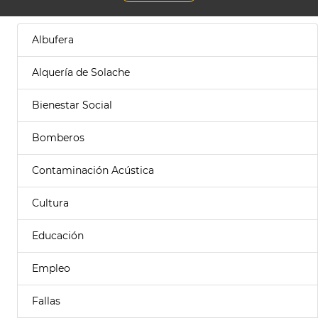
Albufera
Alquería de Solache
Bienestar Social
Bomberos
Contaminación Acústica
Cultura
Educación
Empleo
Fallas