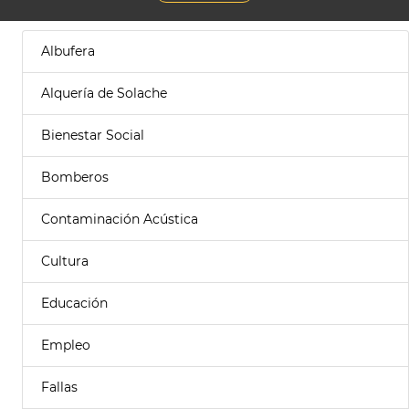
Albufera
Alquería de Solache
Bienestar Social
Bomberos
Contaminación Acústica
Cultura
Educación
Empleo
Fallas