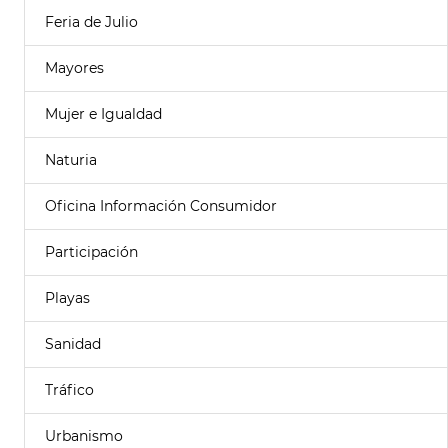
Feria de Julio
Mayores
Mujer e Igualdad
Naturia
Oficina Información Consumidor
Participación
Playas
Sanidad
Tráfico
Urbanismo