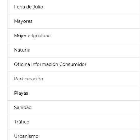
Feria de Julio
Mayores
Mujer e Igualdad
Naturia
Oficina Información Consumidor
Participación
Playas
Sanidad
Tráfico
Urbanismo