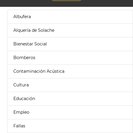
Albufera
Alquería de Solache
Bienestar Social
Bomberos
Contaminación Acústica
Cultura
Educación
Empleo
Fallas