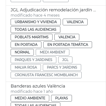
JGL Adjudicación remodelación jardín plaza Cronista Francesc Momblanch
modificado hace 4 meses
URBANISMO Y VIVIENDA
VALENCIA
TODAS LAS AUDIENCIAS
POBLATS MARITIMS
VALENCIA
EN PORTADA
EN PORTADA TEMÁTICA
NORMAL
MEDI AMBIENT
PARQUES Y JARDINES
JGL
MALVA ROSA
PARCS Y JARDINS
CRONUSTA FRANCESC MOMBLANCH
Banderas azules València
modificado hace 1 año
MEDIO AMBIENTE
PLAYAS
TODAS LAS AUDIENCIAS