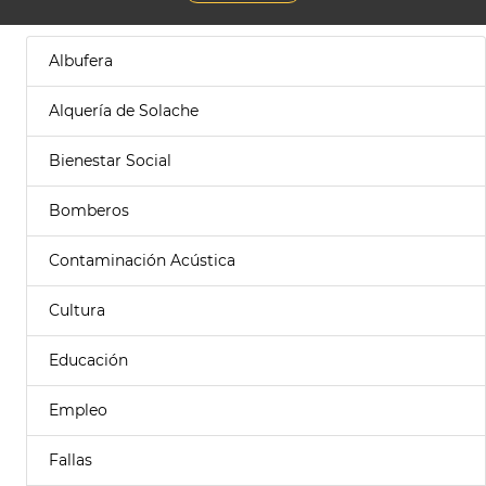
Albufera
Alquería de Solache
Bienestar Social
Bomberos
Contaminación Acústica
Cultura
Educación
Empleo
Fallas