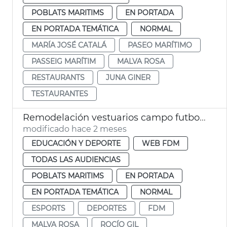
POBLATS MARITIMS
EN PORTADA
EN PORTADA TEMÁTICA
NORMAL
MARÍA JOSÉ CATALÁ
PASEO MARÍTIMO
PASSEIG MARÍTIM
MALVA ROSA
RESTAURANTS
JUNA GINER
TESTAURANTES
Remodelación vestuarios campo futbol la Malva-rosa València
modificado hace 2 meses
EDUCACIÓN Y DEPORTE
WEB FDM
TODAS LAS AUDIENCIAS
POBLATS MARITIMS
EN PORTADA
EN PORTADA TEMÁTICA
NORMAL
ESPORTS
DEPORTES
FDM
MALVA ROSA
ROCÍO GIL