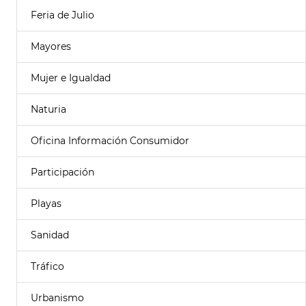
Feria de Julio
Mayores
Mujer e Igualdad
Naturia
Oficina Información Consumidor
Participación
Playas
Sanidad
Tráfico
Urbanismo