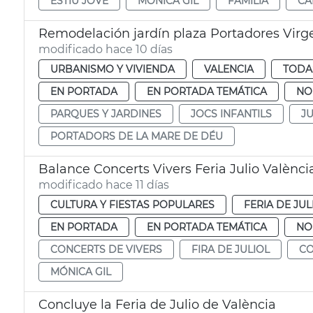
ESTIU JOVE
MÓNICA GIL
FAMILIA
CA
Remodelación jardín plaza Portadores Virg
modificado hace 10 días
URBANISMO Y VIVIENDA
VALENCIA
TODA
EN PORTADA
EN PORTADA TEMÁTICA
NO
PARQUES Y JARDINES
JOCS INFANTILS
J
PORTADORS DE LA MARE DE DÉU
Balance Concerts Vivers Feria Julio Valènci
modificado hace 11 días
CULTURA Y FIESTAS POPULARES
FERIA DE JUL
EN PORTADA
EN PORTADA TEMÁTICA
NO
CONCERTS DE VIVERS
FIRA DE JULIOL
CO
MÓNICA GIL
Concluye la Feria de Julio de València