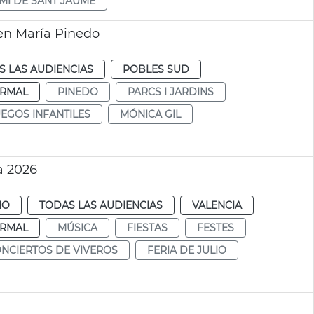
MÍ DE SANT JAUME
en María Pinedo
S LAS AUDIENCIAS
POBLES SUD
RMAL
PINEDO
PARCS I JARDINS
UEGOS INFANTILES
MÓNICA GIL
a 2026
IO
TODAS LAS AUDIENCIAS
VALENCIA
RMAL
MÚSICA
FIESTAS
FESTES
NCIERTOS DE VIVEROS
FERIA DE JULIO