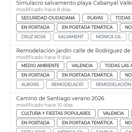
Simulacro salvamento playa Cabanyal Valè
modificado hace 8 días
SEGURIDAD CIUDADANA
PLAYAS
TODAS 
EN PORTADA
EN PORTADA TEMÁTICA
NO
CRUZ ROJA
SALVAMENT
MÓNICA GIL
Remodelación jardín calle de Rodríguez de
modificado hace 9 días
MEDIO AMBIENTE
VALENCIA
TODAS LAS 
EN PORTADA
EN PORTADA TEMÁTICA
NO
ALBORS
REMODELACIÓ
REMODELACIÓN
Camino de Santiago verano 2026
modificado hace 10 días
CULTURA Y FIESTAS POPULARES
VALENCIA
EN PORTADA
EN PORTADA TEMÁTICA
NO