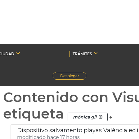
CIUDAD
TRÁMITES
Desplegar
Contenido con Vis
etiqueta
.
mónica gil
Dispositivo salvamento playas València ecl
modificado hace 17 horas