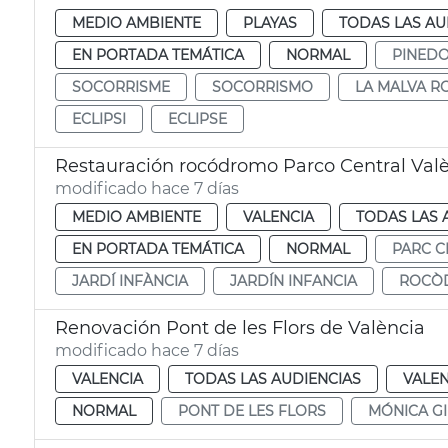
MEDIO AMBIENTE
PLAYAS
TODAS LAS AU
EN PORTADA TEMÁTICA
NORMAL
PINED
SOCORRISME
SOCORRISMO
LA MALVA R
ECLIPSI
ECLIPSE
Restauración rocódromo Parco Central Val
modificado hace 7 días
MEDIO AMBIENTE
VALENCIA
TODAS LAS 
EN PORTADA TEMÁTICA
NORMAL
PARC C
JARDÍ INFÀNCIA
JARDÍN INFANCIA
ROCÒ
Renovación Pont de les Flors de València
modificado hace 7 días
VALENCIA
TODAS LAS AUDIENCIAS
VALEN
NORMAL
PONT DE LES FLORS
MÓNICA GI