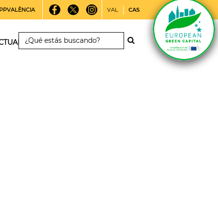
PPVALÈNCIA
VAL
CAS
CTUALIDAD