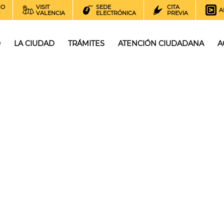
NO
VISIT
SEDE
CITA
A
VALENCIA
ELECTRÓNICA
PREVIA
O
LA CIUDAD
TRÁMITES
ATENCIÓN CIUDADANA
A