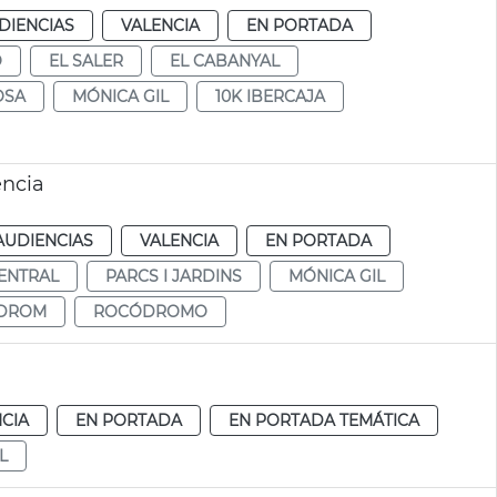
DIENCIAS
VALENCIA
EN PORTADA
O
EL SALER
EL CABANYAL
OSA
MÓNICA GIL
10K IBERCAJA
ència
AUDIENCIAS
VALENCIA
EN PORTADA
ENTRAL
PARCS I JARDINS
MÓNICA GIL
DROM
ROCÓDROMO
CIA
EN PORTADA
EN PORTADA TEMÁTICA
L