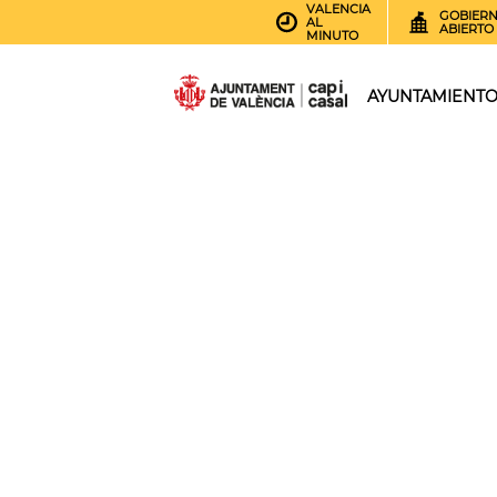
VALENCIA
GOBIER
AL
ABIERTO
MINUTO
AYUNTAMIENT