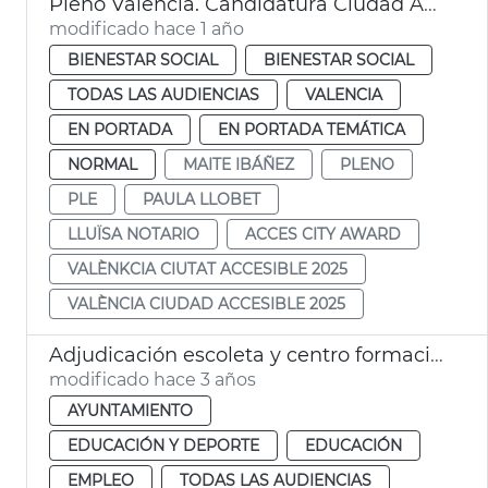
Pleno València. Candidatura Ciudad Accesible 2025
modificado hace 1 año
BIENESTAR SOCIAL
BIENESTAR SOCIAL
TODAS LAS AUDIENCIAS
VALENCIA
EN PORTADA
EN PORTADA TEMÁTICA
NORMAL
MAITE IBÁÑEZ
PLENO
PLE
PAULA LLOBET
LLUÏSA NOTARIO
ACCES CITY AWARD
VALÈNKCIA CIUTAT ACCESIBLE 2025
VALÈNCIA CIUDAD ACCESIBLE 2025
Adjudicación escoleta y centro formación Cabanyal
modificado hace 3 años
AYUNTAMIENTO
EDUCACIÓN Y DEPORTE
EDUCACIÓN
EMPLEO
TODAS LAS AUDIENCIAS