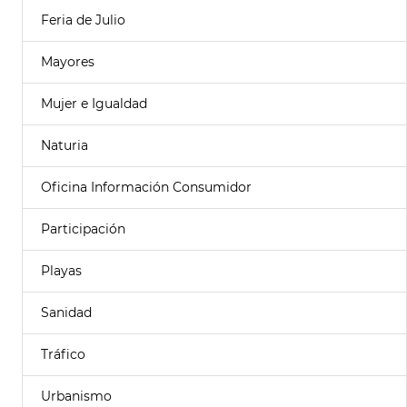
Feria de Julio
Mayores
Mujer e Igualdad
Naturia
Oficina Información Consumidor
Participación
Playas
Sanidad
Tráfico
Urbanismo