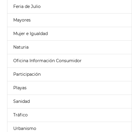
Feria de Julio
Mayores
Mujer e Igualdad
Naturia
Oficina Información Consumidor
Participación
Playas
Sanidad
Tráfico
Urbanismo