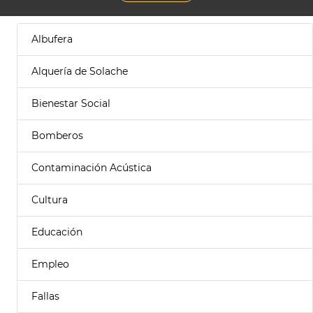
Albufera
Alquería de Solache
Bienestar Social
Bomberos
Contaminación Acústica
Cultura
Educación
Empleo
Fallas