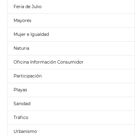
Feria de Julio
Mayores
Mujer e Igualdad
Naturia
Oficina Información Consumidor
Participación
Playas
Sanidad
Tráfico
Urbanismo