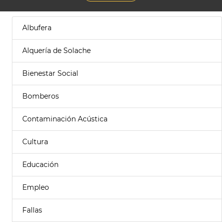
Albufera
Alquería de Solache
Bienestar Social
Bomberos
Contaminación Acústica
Cultura
Educación
Empleo
Fallas