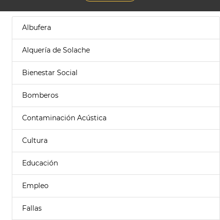
Albufera
Alquería de Solache
Bienestar Social
Bomberos
Contaminación Acústica
Cultura
Educación
Empleo
Fallas