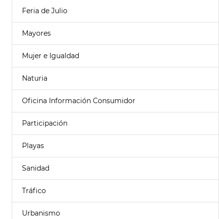
Feria de Julio
Mayores
Mujer e Igualdad
Naturia
Oficina Información Consumidor
Participación
Playas
Sanidad
Tráfico
Urbanismo