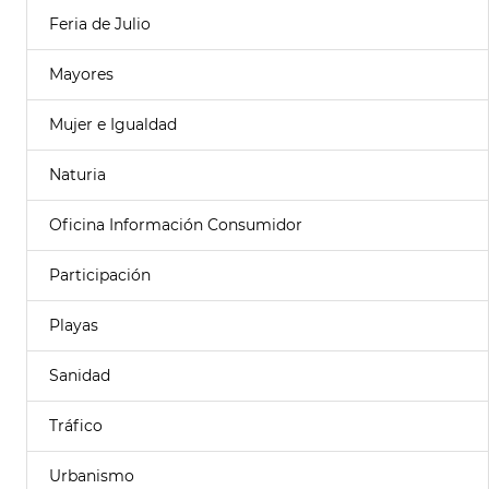
Feria de Julio
Mayores
Mujer e Igualdad
Naturia
Oficina Información Consumidor
Participación
Playas
Sanidad
Tráfico
Urbanismo