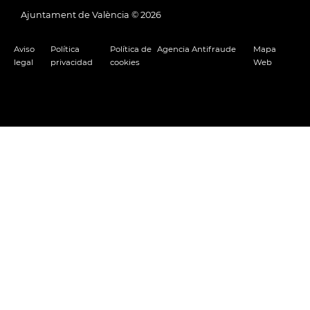
Ajuntament de València ©
2026
Aviso
Política
Política de
Agencia Antifraude
Mapa
legal
privacidad
cookies
Web