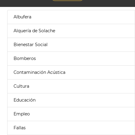
Albufera
Alquería de Solache
Bienestar Social
Bomberos
Contaminación Acústica
Cultura
Educación
Empleo
Fallas