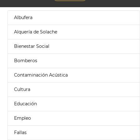
Albufera
Alquería de Solache
Bienestar Social
Bomberos
Contaminación Acústica
Cultura
Educación
Empleo
Fallas