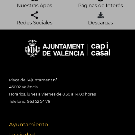
Nuestras Apps
Páginas de Interés
Redes Sociales
Descargas
Plaça de l'Ajuntament nº 1
46002 València
Horarios: lunes a viernes de 8:30 a 14:00 horas
Teléfono: 963 52 54 78
Ayuntamiento
La ciudad