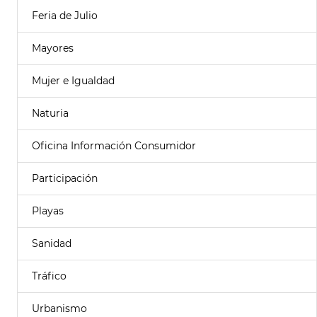
Feria de Julio
Mayores
Mujer e Igualdad
Naturia
Oficina Información Consumidor
Participación
Playas
Sanidad
Tráfico
Urbanismo