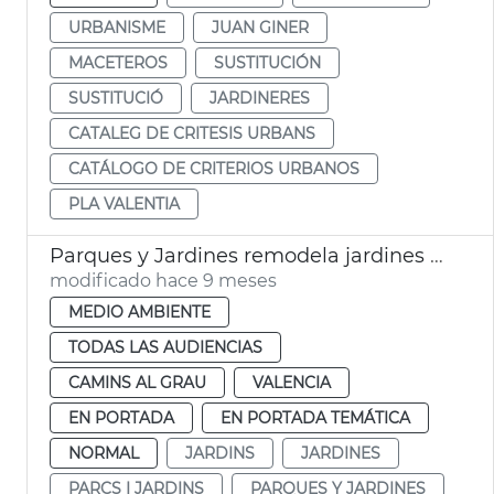
URBANISME
JUAN GINER
MACETEROS
SUSTITUCIÓN
SUSTITUCIÓ
JARDINERES
CATALEG DE CRITESIS URBANS
CATÁLOGO DE CRITERIOS URBANOS
PLA VALENTIA
Parques y Jardines remodela jardines Aben al-Abbar
modificado hace 9 meses
MEDIO AMBIENTE
TODAS LAS AUDIENCIAS
CAMINS AL GRAU
VALENCIA
EN PORTADA
EN PORTADA TEMÁTICA
NORMAL
JARDINS
JARDINES
PARCS I JARDINS
PARQUES Y JARDINES