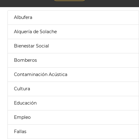
Albufera
Alquería de Solache
Bienestar Social
Bomberos
Contaminación Acústica
Cultura
Educación
Empleo
Fallas