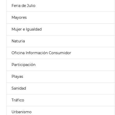
Feria de Julio
Mayores
Mujer e Igualdad
Naturia
Oficina Información Consumidor
Participación
Playas
Sanidad
Tráfico
Urbanismo