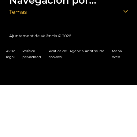
Navegación por...
Temas
Ajuntament de València ©
2026
Aviso
Política
Política de
Agencia Antifraude
Mapa
legal
privacidad
cookies
Web