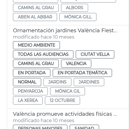
CAMINS AL GRAU
ALBORS
ABEN AL ABBAR
MÓNICA GILL
Ornamentación jardines València Fiesta Nacional de España
modificado hace 10 meses
MEDIO AMBIENTE
TODAS LAS AUDIENCIAS
CIUTAT VELLA
CAMINS AL GRAU
VALENCIA
EN PORTADA
EN PORTADA TEMÁTICA
NORMAL
JARDINS
JARDINES
PENYAROJA
MÓNICA GIL
LA XEREA
12 OCTUBRE
València promueve actividades físicas al aire libre para adultos
modificado hace 10 meses
PERSONAS MAYORES
SANIDAD