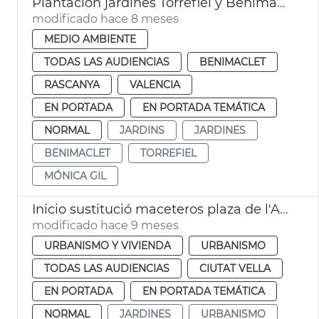
Plantación jardines Torrefiel y Benimaclet València
modificado hace 8 meses
MEDIO AMBIENTE
TODAS LAS AUDIENCIAS
BENIMACLET
RASCANYA
VALENCIA
EN PORTADA
EN PORTADA TEMÁTICA
NORMAL
JARDINS
JARDINES
BENIMACLET
TORREFIEL
MÓNICA GIL
Inicio sustitució maceteros plaza de l'Ajuntament
modificado hace 9 meses
URBANISMO Y VIVIENDA
URBANISMO
TODAS LAS AUDIENCIAS
CIUTAT VELLA
EN PORTADA
EN PORTADA TEMÁTICA
NORMAL
JARDINES
URBANISMO