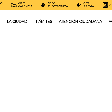
NO
VISIT
SEDE
CITA
A
VALENCIA
ELECTRÓNICA
PREVIA
O
LA CIUDAD
TRÁMITES
ATENCIÓN CIUDADANA
A