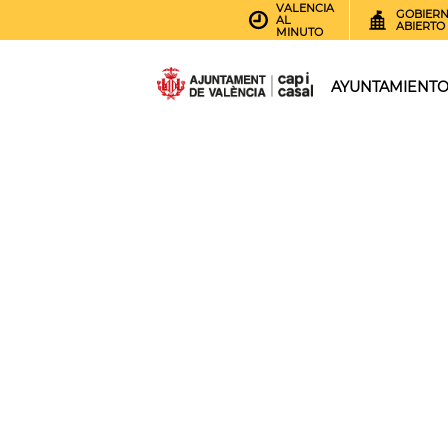
VALENCIA
GOBIER
AL
ABIERTO
MINUTO
AYUNTAMIENT