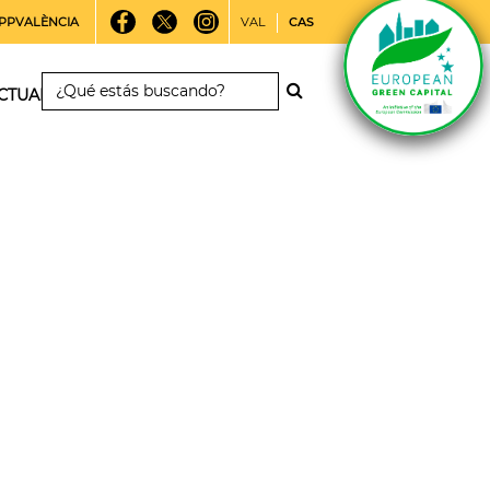
PPVALÈNCIA
VAL
CAS
CTUALIDAD