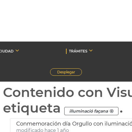
CIUDAD
TRÁMITES
Desplegar
Contenido con Vis
etiqueta
.
illuminació façana
Conmemoración día Orgullo con iluminación
modificado hace 1 año