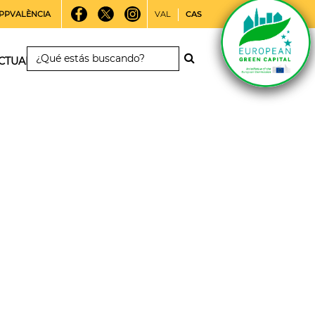
PPVALÈNCIA
VAL
CAS
CTUALIDAD