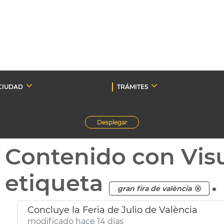
CIUDAD
TRÁMITES
Desplegar
Contenido con Vis
etiqueta
.
gran fira de valència
Concluye la Feria de Julio de València
modificado hace 14 días