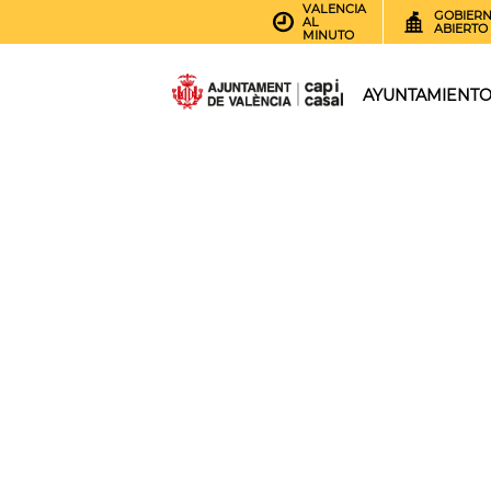
VALENCIA
GOBIER
AL
ABIERTO
MINUTO
AYUNTAMIENT