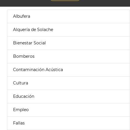
Albufera
Alquería de Solache
Bienestar Social
Bomberos
Contaminación Acústica
Cultura
Educación
Empleo
Fallas