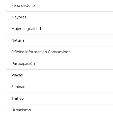
Feria de Julio
Mayores
Mujer e Igualdad
Naturia
Oficina Información Consumidor
Participación
Playas
Sanidad
Tráfico
Urbanismo