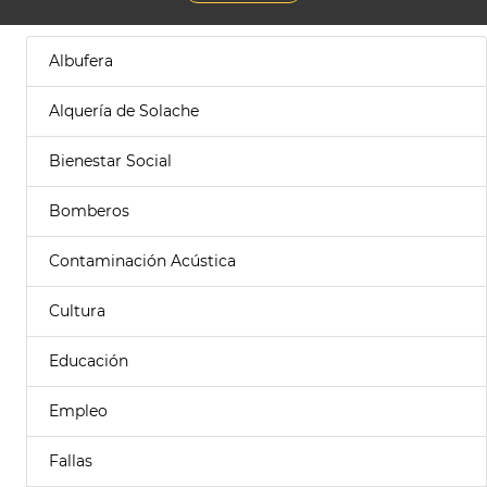
Albufera
Alquería de Solache
Bienestar Social
Bomberos
Contaminación Acústica
Cultura
Educación
Empleo
Fallas