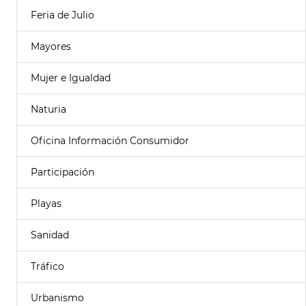
Feria de Julio
Mayores
Mujer e Igualdad
Naturia
Oficina Información Consumidor
Participación
Playas
Sanidad
Tráfico
Urbanismo