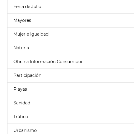
Feria de Julio
Mayores
Mujer e Igualdad
Naturia
Oficina Información Consumidor
Participación
Playas
Sanidad
Tráfico
Urbanismo