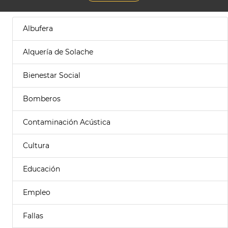
Albufera
Alquería de Solache
Bienestar Social
Bomberos
Contaminación Acústica
Cultura
Educación
Empleo
Fallas