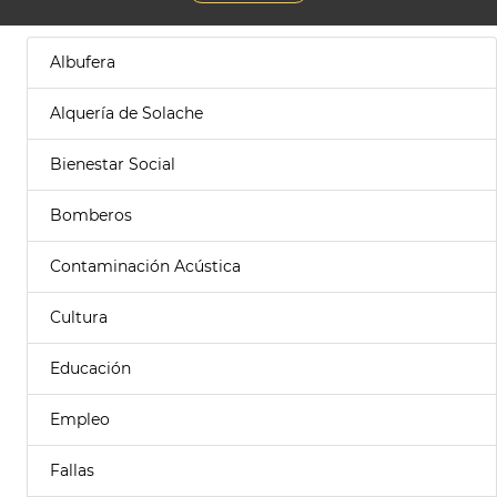
Albufera
Alquería de Solache
Bienestar Social
Bomberos
Contaminación Acústica
Cultura
Educación
Empleo
Fallas