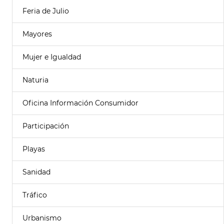
Feria de Julio
Mayores
Mujer e Igualdad
Naturia
Oficina Información Consumidor
Participación
Playas
Sanidad
Tráfico
Urbanismo