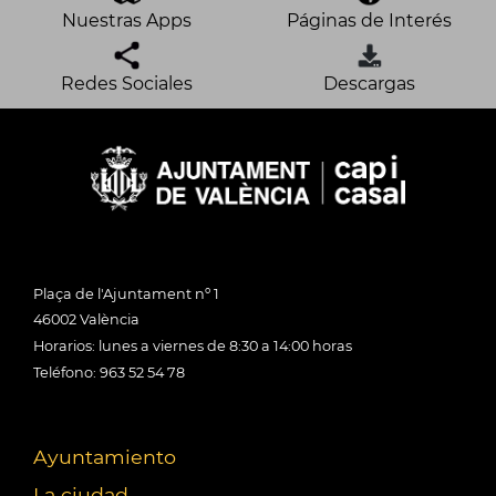
Nuestras Apps
Páginas de Interés
Redes Sociales
Descargas
Plaça de l'Ajuntament nº 1
46002 València
Horarios: lunes a viernes de 8:30 a 14:00 horas
Teléfono: 963 52 54 78
Ayuntamiento
La ciudad