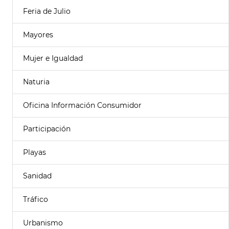
Feria de Julio
Mayores
Mujer e Igualdad
Naturia
Oficina Información Consumidor
Participación
Playas
Sanidad
Tráfico
Urbanismo