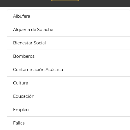
Albufera
Alquería de Solache
Bienestar Social
Bomberos
Contaminación Acústica
Cultura
Educación
Empleo
Fallas