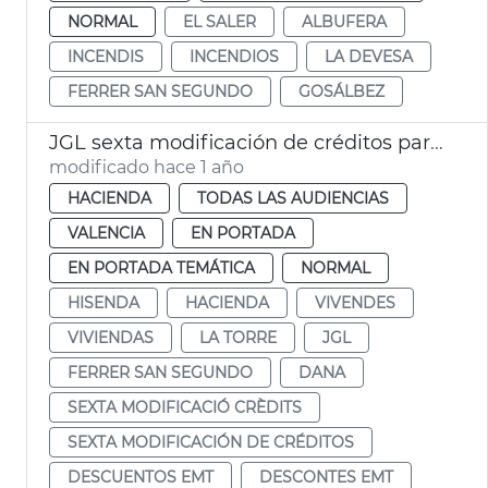
NORMAL
EL SALER
ALBUFERA
INCENDIS
INCENDIOS
LA DEVESA
FERRER SAN SEGUNDO
GOSÁLBEZ
JGL sexta modificación de créditos para vivendes La Torre, deuda y descuentos EMT
modificado hace 1 año
HACIENDA
TODAS LAS AUDIENCIAS
VALENCIA
EN PORTADA
EN PORTADA TEMÁTICA
NORMAL
HISENDA
HACIENDA
VIVENDES
VIVIENDAS
LA TORRE
JGL
FERRER SAN SEGUNDO
DANA
SEXTA MODIFICACIÓ CRÈDITS
SEXTA MODIFICACIÓN DE CRÉDITOS
DESCUENTOS EMT
DESCONTES EMT