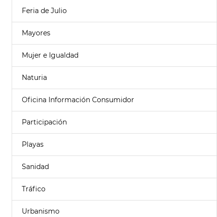
Feria de Julio
Mayores
Mujer e Igualdad
Naturia
Oficina Información Consumidor
Participación
Playas
Sanidad
Tráfico
Urbanismo