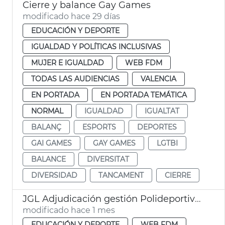
Cierre y balance Gay Games
modificado hace 29 días
EDUCACIÓN Y DEPORTE
IGUALDAD Y POLÍTICAS INCLUSIVAS
MUJER E IGUALDAD
WEB FDM
TODAS LAS AUDIENCIAS
VALENCIA
EN PORTADA
EN PORTADA TEMÁTICA
NORMAL
IGUALDAD
IGUALTAT
BALANÇ
ESPORTS
DEPORTES
GAI GAMES
GAY GAMES
LGTBI
BALANCE
DIVERSITAT
DIVERSIDAD
TANCAMENT
CIERRE
JGL Adjudicación gestión Polideportivo Parc Central
modificado hace 1 mes
EDUCACIÓN Y DEPORTE
WEB FDM