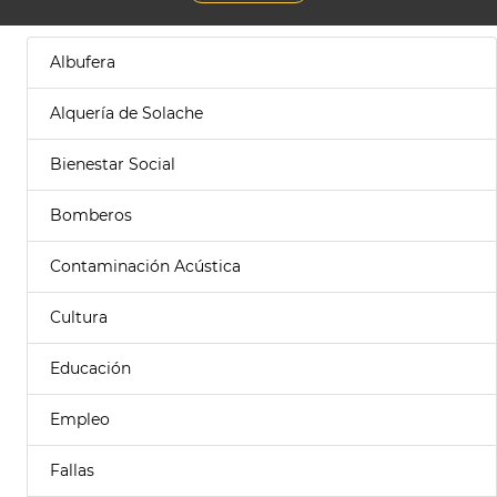
Albufera
Alquería de Solache
Bienestar Social
Bomberos
Contaminación Acústica
Cultura
Educación
Empleo
Fallas