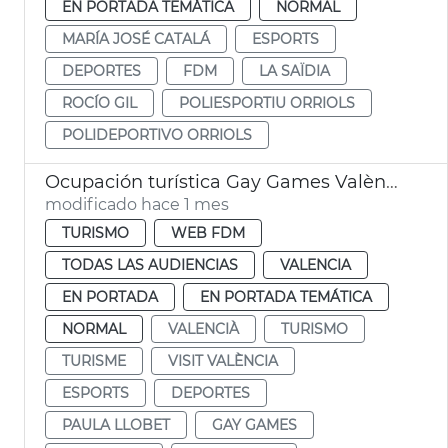
EN PORTADA TEMÁTICA
NORMAL
MARÍA JOSÉ CATALÁ
ESPORTS
DEPORTES
FDM
LA SAÏDIA
ROCÍO GIL
POLIESPORTIU ORRIOLS
POLIDEPORTIVO ORRIOLS
Ocupación turística Gay Games València 2026
modificado hace 1 mes
TURISMO
WEB FDM
TODAS LAS AUDIENCIAS
VALENCIA
EN PORTADA
EN PORTADA TEMÁTICA
NORMAL
VALENCIÀ
TURISMO
TURISME
VISIT VALÈNCIA
ESPORTS
DEPORTES
PAULA LLOBET
GAY GAMES