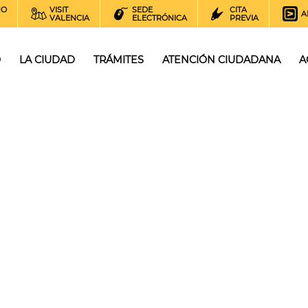
NO
VISIT
SEDE
CITA
A
VALENCIA
ELECTRÓNICA
PREVIA
O
LA CIUDAD
TRÁMITES
ATENCIÓN CIUDADANA
A