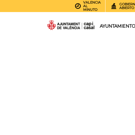
VALENCIA
GOBIER
AL
ABIERTO
MINUTO
AYUNTAMIENT