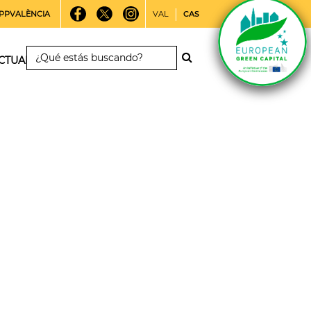
PPVALÈNCIA
VAL
CAS
CTUALIDAD