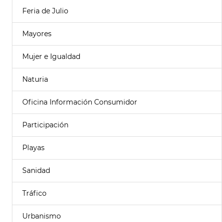
Feria de Julio
Mayores
Mujer e Igualdad
Naturia
Oficina Información Consumidor
Participación
Playas
Sanidad
Tráfico
Urbanismo