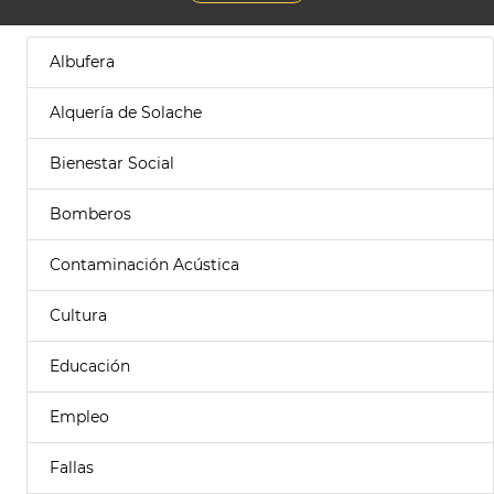
Albufera
Alquería de Solache
Bienestar Social
Bomberos
Contaminación Acústica
Cultura
Educación
Empleo
Fallas