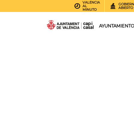
VALENCIA
GOBIER
AL
ABIERTO
MINUTO
AYUNTAMIENT