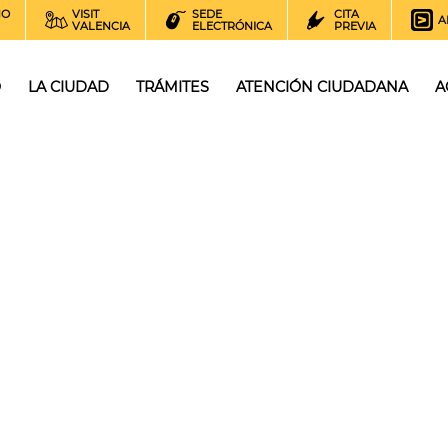
NO
VISIT
SEDE
CITA
A
VALENCIA
ELECTRÓNICA
PREVIA
O
LA CIUDAD
TRÁMITES
ATENCIÓN CIUDADANA
A