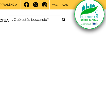
PPVALÈNCIA
VAL
CAS
CTUALIDAD