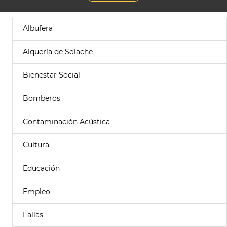
Albufera
Alquería de Solache
Bienestar Social
Bomberos
Contaminación Acústica
Cultura
Educación
Empleo
Fallas