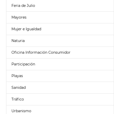
Feria de Julio
Mayores
Mujer e Igualdad
Naturia
Oficina Información Consumidor
Participación
Playas
Sanidad
Tráfico
Urbanismo