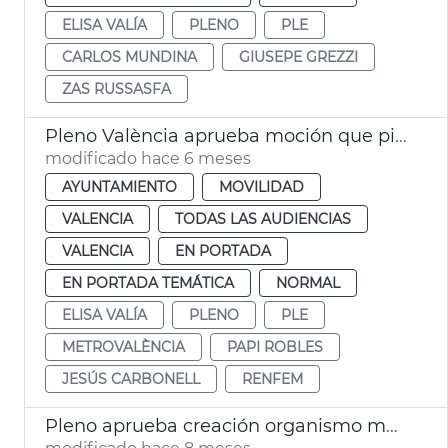
ELISA VALÍA
PLENO
PLE
CARLOS MUNDINA
GIUSEPE GREZZI
ZAS RUSSASFA
Pleno València aprueba moción que pide mejoras en Renfe y Metrovalència
modificado hace 6 meses
AYUNTAMIENTO
MOVILIDAD
VALENCIA
TODAS LAS AUDIENCIAS
VALENCIA
EN PORTADA
EN PORTADA TEMÁTICA
NORMAL
ELISA VALÍA
PLENO
PLE
METROVALÈNCIA
PAPI ROBLES
JESÚS CARBONELL
RENFEM
Pleno aprueba creación organismo municipal València Sostenible