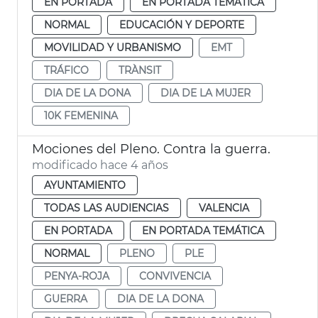
EN PORTADA
EN PORTADA TEMÁTICA
NORMAL
EDUCACIÓN Y DEPORTE
MOVILIDAD Y URBANISMO
EMT
TRÁFICO
TRÀNSIT
DIA DE LA DONA
DIA DE LA MUJER
10K FEMENINA
Mociones del Pleno. Contra la guerra.
modificado hace 4 años
AYUNTAMIENTO
TODAS LAS AUDIENCIAS
VALENCIA
EN PORTADA
EN PORTADA TEMÁTICA
NORMAL
PLENO
PLE
PENYA-ROJA
CONVIVENCIA
GUERRA
DIA DE LA DONA