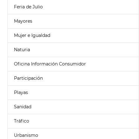
Feria de Julio
Mayores
Mujer e Igualdad
Naturia
Oficina Información Consumidor
Participación
Playas
Sanidad
Tráfico
Urbanismo