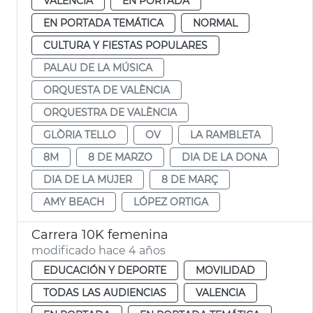
VALENCIA
EN PORTADA
EN PORTADA TEMÁTICA
NORMAL
CULTURA Y FIESTAS POPULARES
PALAU DE LA MÚSICA
ORQUESTA DE VALÈNCIA
ORQUESTRA DE VALÈNCIA
GLÒRIA TELLO
OV
LA RAMBLETA
8M
8 DE MARZO
DIA DE LA DONA
DIA DE LA MUJER
8 DE MARÇ
AMY BEACH
LÓPEZ ORTIGA
Carrera 10K femenina
modificado hace 4 años
EDUCACIÓN Y DEPORTE
MOVILIDAD
TODAS LAS AUDIENCIAS
VALENCIA