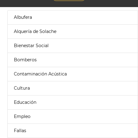
Albufera
Alquería de Solache
Bienestar Social
Bomberos
Contaminación Acústica
Cultura
Educación
Empleo
Fallas