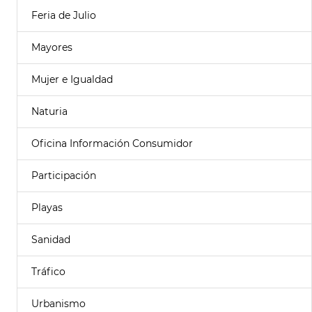
Feria de Julio
Mayores
Mujer e Igualdad
Naturia
Oficina Información Consumidor
Participación
Playas
Sanidad
Tráfico
Urbanismo