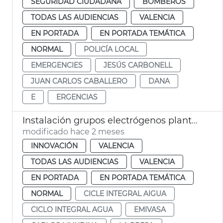
SEGURIDAD CIUDADANA
BOMBEROS
TODAS LAS AUDIENCIAS
VALENCIA
EN PORTADA
EN PORTADA TEMÁTICA
NORMAL
POLICÍA LOCAL
EMERGENCIES
JESÚS CARBONELL
JUAN CARLOS CABALLERO
DANA
E
ERGENCIAS
Instalación grupos electrógenos plantas potabilizadoras Presa Realó València
modificado hace 2 meses
INNOVACIÓN
VALENCIA
TODAS LAS AUDIENCIAS
VALENCIA
EN PORTADA
EN PORTADA TEMÁTICA
NORMAL
CICLE INTEGRAL AIGUA
CICLO INTEGRAL AGUA
EMIVASA