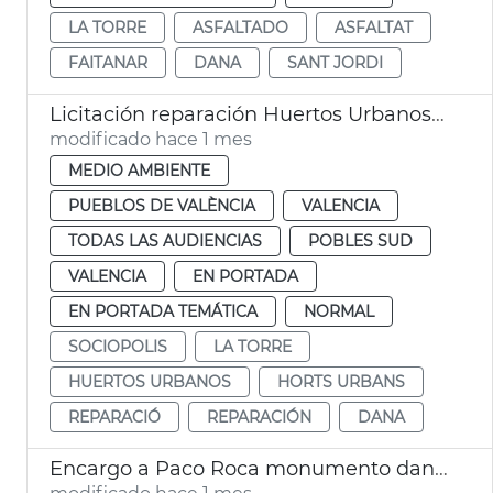
LA TORRE
ASFALTADO
ASFALTAT
FAITANAR
DANA
SANT JORDI
Licitación reparación Huertos Urbanos Sociópolis
modificado hace 1 mes
MEDIO AMBIENTE
PUEBLOS DE VALÈNCIA
VALENCIA
TODAS LAS AUDIENCIAS
POBLES SUD
VALENCIA
EN PORTADA
EN PORTADA TEMÁTICA
NORMAL
SOCIOPOLIS
LA TORRE
HUERTOS URBANOS
HORTS URBANS
REPARACIÓ
REPARACIÓN
DANA
Encargo a Paco Roca monumento dana La Torre