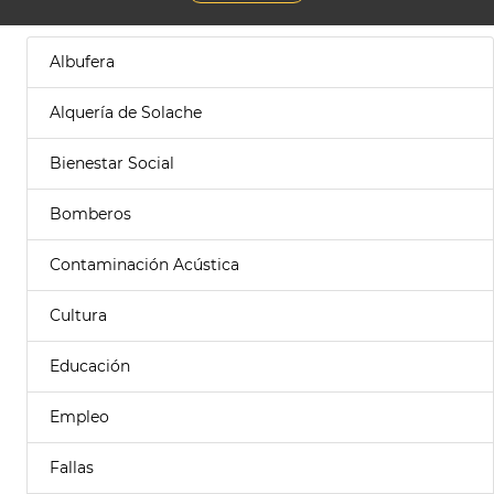
Albufera
Alquería de Solache
Bienestar Social
Bomberos
Contaminación Acústica
Cultura
Educación
Empleo
Fallas