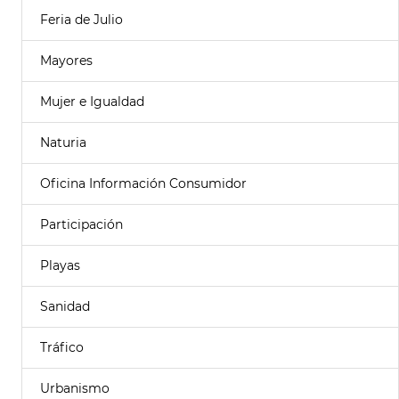
Feria de Julio
Mayores
Mujer e Igualdad
Naturia
Oficina Información Consumidor
Participación
Playas
Sanidad
Tráfico
Urbanismo