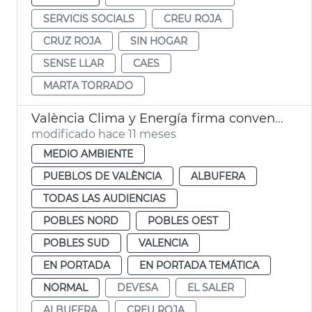
SERVICIS SOCIALS
CREU ROJA
CRUZ ROJA
SIN HOGAR
SENSE LLAR
CAES
MARTA TORRADO
València Clima y Energía firma convenio Cruz Roja voluntariado Albufera
modificado hace 11 meses
MEDIO AMBIENTE
PUEBLOS DE VALÈNCIA
ALBUFERA
TODAS LAS AUDIENCIAS
POBLES NORD
POBLES OEST
POBLES SUD
VALENCIA
EN PORTADA
EN PORTADA TEMÁTICA
NORMAL
DEVESA
EL SALER
ALBUFERA
CREU ROJA