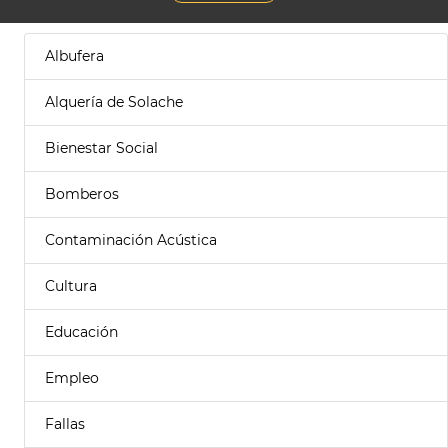
Albufera
Alquería de Solache
Bienestar Social
Bomberos
Contaminación Acústica
Cultura
Educación
Empleo
Fallas