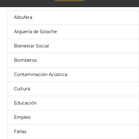
Albufera
Alquería de Solache
Bienestar Social
Bomberos
Contaminación Acústica
Cultura
Educación
Empleo
Fallas