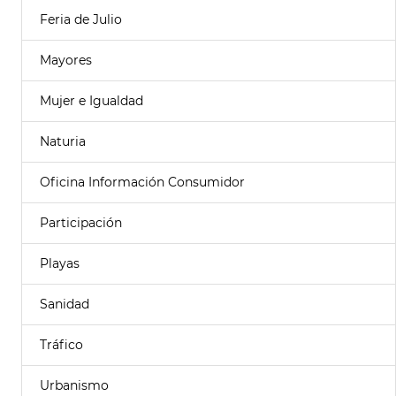
Feria de Julio
Mayores
Mujer e Igualdad
Naturia
Oficina Información Consumidor
Participación
Playas
Sanidad
Tráfico
Urbanismo