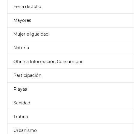
Feria de Julio
Mayores
Mujer e Igualdad
Naturia
Oficina Información Consumidor
Participación
Playas
Sanidad
Tráfico
Urbanismo