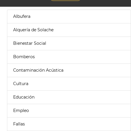
Albufera
Alquería de Solache
Bienestar Social
Bomberos
Contaminación Acústica
Cultura
Educación
Empleo
Fallas