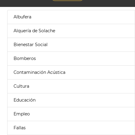
Albufera
Alquería de Solache
Bienestar Social
Bomberos
Contaminación Acústica
Cultura
Educación
Empleo
Fallas