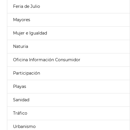
Feria de Julio
Mayores
Mujer e Igualdad
Naturia
Oficina Información Consumidor
Participación
Playas
Sanidad
Tráfico
Urbanismo