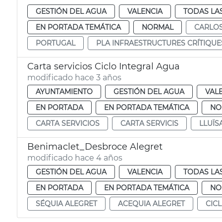
GESTIÓN DEL AGUA
VALENCIA
TODAS LA
EN PORTADA TEMÁTICA
NORMAL
CARLO
PORTUGAL
PLA INFRAESTRUCTURES CRÍTIQUE
Carta servicios Ciclo Integral Agua
modificado hace 3 años
AYUNTAMIENTO
GESTIÓN DEL AGUA
VAL
EN PORTADA
EN PORTADA TEMÁTICA
NO
CARTA SERVICIOS
CARTA SERVICIS
LLUÏS
Benimaclet_Desbroce Alegret
modificado hace 4 años
GESTIÓN DEL AGUA
VALENCIA
TODAS LA
EN PORTADA
EN PORTADA TEMÁTICA
NO
SÉQUIA ALEGRET
ACEQUIA ALEGRET
CIC