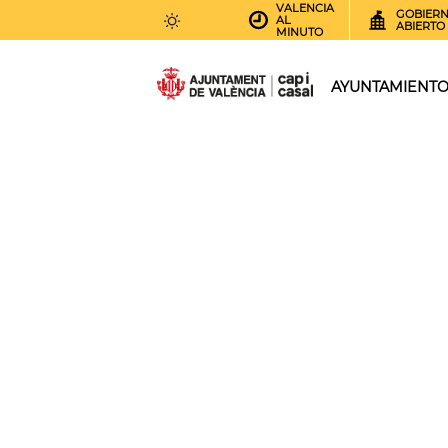
VALENCIA
GOBIER
AL
ABIERTO
MINUTO
31
AEMET.GRADOS
AYUNTAMIENT