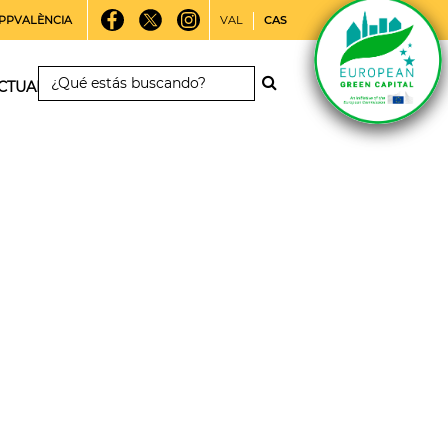
PPVALÈNCIA
VAL
CAS
CTUALIDAD