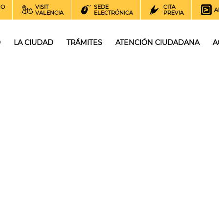
NO
VISIT
SEDE
CITA
A
VALENCIA
ELECTRÓNICA
PREVIA
O
LA CIUDAD
TRÁMITES
ATENCIÓN CIUDADANA
A