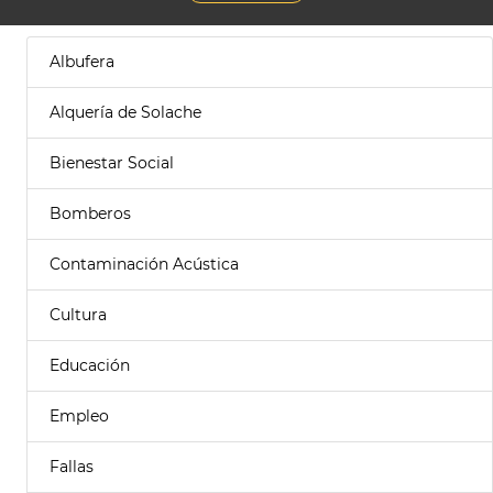
Albufera
Alquería de Solache
Bienestar Social
Bomberos
Contaminación Acústica
Cultura
Educación
Empleo
Fallas