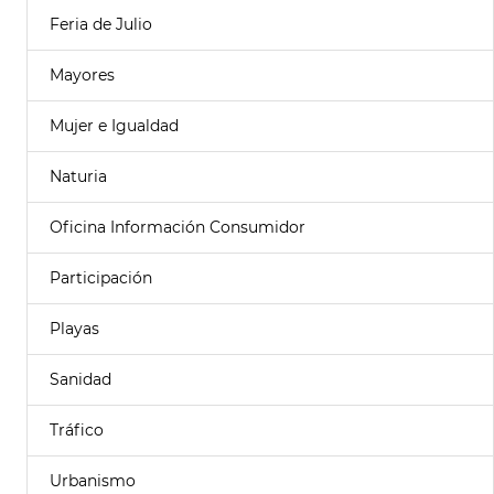
Feria de Julio
Mayores
Mujer e Igualdad
Naturia
Oficina Información Consumidor
Participación
Playas
Sanidad
Tráfico
Urbanismo