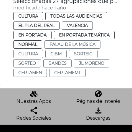
Seleccionadas 27 agrupaciones que participarán en la 137 edició del CIBM
modificado hace 1 año
CULTURA
TODAS LAS AUDIENCIAS
EL PLA DEL REAL
VALENCIA
EN PORTADA
EN PORTADA TEMÁTICA
NORMAL
PALAU DE LA MÚSICA
CULTURA
CIBM
SORTEIG
SORTEO
BANDES
JL MORENO
CERTAMEN
CERTAMEMT
Nuestras Apps
Páginas de Interés
Redes Sociales
Descargas