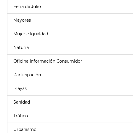
Feria de Julio
Mayores
Mujer e Igualdad
Naturia
Oficina Información Consumidor
Participación
Playas
Sanidad
Tráfico
Urbanismo