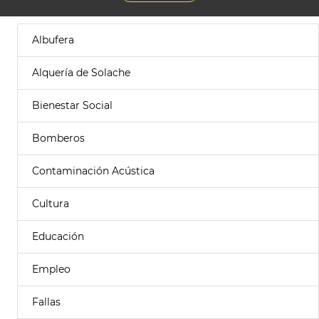
Albufera
Alquería de Solache
Bienestar Social
Bomberos
Contaminación Acústica
Cultura
Educación
Empleo
Fallas