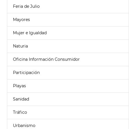
Feria de Julio
Mayores
Mujer e Igualdad
Naturia
Oficina Información Consumidor
Participación
Playas
Sanidad
Tráfico
Urbanismo