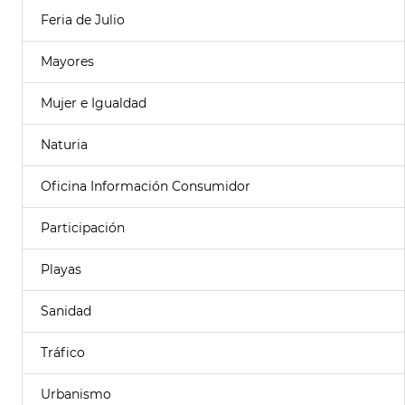
Feria de Julio
Mayores
Mujer e Igualdad
Naturia
Oficina Información Consumidor
Participación
Playas
Sanidad
Tráfico
Urbanismo