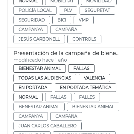
NORMAL
MOBILITAT
MOVILIDAD
POLICÍA LOCAL
PLV
SEGURETAT
SEGURIDAD
BICI
VMP
CAMPANYA
CAMPAÑA
JESÚS CARBONELL
CONTROLS
Presentación de la campaña de bienestar animal Fallas 2025
modificado hace 1 año
BIENESTAR ANIMAL
FALLAS
TODAS LAS AUDIENCIAS
VALENCIA
EN PORTADA
EN PORTADA TEMÁTICA
NORMAL
FALLAS
FALLES
BENESTAR ANIMAL
BIENESTAR ANIMAL
CAMPANYA
CAMPAÑA
JUAN CARLOS CABALLERO