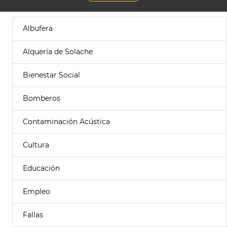
Albufera
Alquería de Solache
Bienestar Social
Bomberos
Contaminación Acústica
Cultura
Educación
Empleo
Fallas