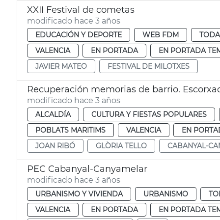
XXII Festival de cometas
modificado hace 3 años
EDUCACIÓN Y DEPORTE
WEB FDM
TODA
VALENCIA
EN PORTADA
EN PORTADA TE
JAVIER MATEO
FESTIVAL DE MILOTXES
Recuperación memorias de barrio. Escorxa
modificado hace 3 años
ALCALDÍA
CULTURA Y FIESTAS POPULARES
POBLATS MARITIMS
VALENCIA
EN PORTA
JOAN RIBÓ
GLÒRIA TELLO
CABANYAL-CA
PEC Cabanyal-Canyamelar
modificado hace 3 años
URBANISMO Y VIVIENDA
URBANISMO
TO
VALENCIA
EN PORTADA
EN PORTADA TE