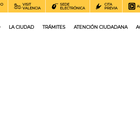
NO
VISIT
SEDE
CITA
A
VALENCIA
ELECTRÓNICA
PREVIA
O
LA CIUDAD
TRÁMITES
ATENCIÓN CIUDADANA
A