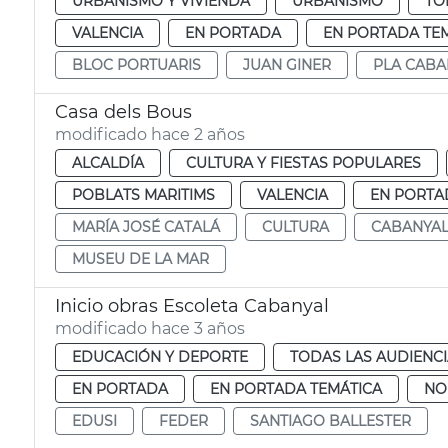
URBANISMO Y VIVIENDA
URBANISMO
TO
VALENCIA
EN PORTADA
EN PORTADA TE
BLOC PORTUARIS
JUAN GINER
PLA CABA
Casa dels Bous
modificado hace 2 años
ALCALDÍA
CULTURA Y FIESTAS POPULARES
POBLATS MARITIMS
VALENCIA
EN PORTA
MARÍA JOSÉ CATALÁ
CULTURA
CABANYAL
MUSEU DE LA MAR
Inicio obras Escoleta Cabanyal
modificado hace 3 años
EDUCACIÓN Y DEPORTE
TODAS LAS AUDIENC
EN PORTADA
EN PORTADA TEMÁTICA
NO
EDUSI
FEDER
SANTIAGO BALLESTER