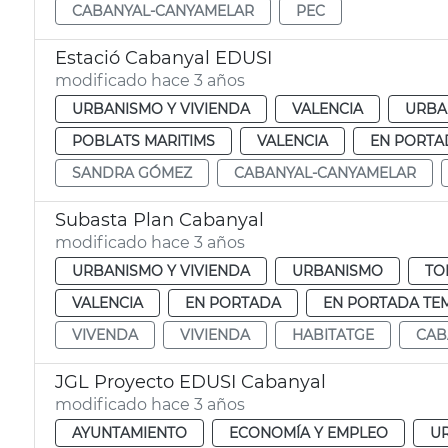
CABANYAL-CANYAMELAR
PEC
Estació Cabanyal EDUSI
modificado hace 3 años
URBANISMO Y VIVIENDA
VALENCIA
URBA
POBLATS MARITIMS
VALENCIA
EN PORTA
SANDRA GÓMEZ
CABANYAL-CANYAMELAR
Subasta Plan Cabanyal
modificado hace 3 años
URBANISMO Y VIVIENDA
URBANISMO
TO
VALENCIA
EN PORTADA
EN PORTADA TE
VIVENDA
VIVIENDA
HABITATGE
CAB
JGL Proyecto EDUSI Cabanyal
modificado hace 3 años
AYUNTAMIENTO
ECONOMÍA Y EMPLEO
UR