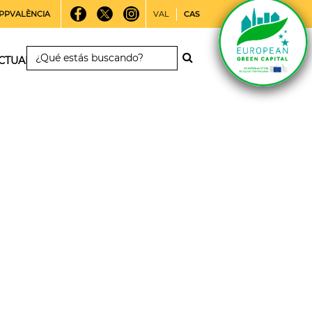
PPVALÈNCIA
VAL
CAS
CTUALIDAD