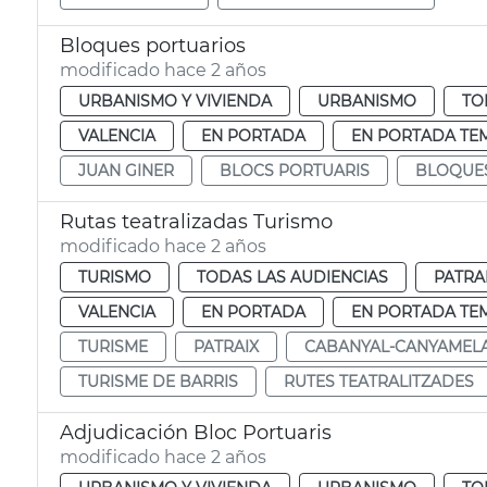
Bloques portuarios
modificado hace 2 años
URBANISMO Y VIVIENDA
URBANISMO
TO
VALENCIA
EN PORTADA
EN PORTADA TE
JUAN GINER
BLOCS PORTUARIS
BLOQUE
Rutas teatralizadas Turismo
modificado hace 2 años
TURISMO
TODAS LAS AUDIENCIAS
PATRA
VALENCIA
EN PORTADA
EN PORTADA TE
TURISME
PATRAIX
CABANYAL-CANYAMEL
TURISME DE BARRIS
RUTES TEATRALITZADES
Adjudicación Bloc Portuaris
modificado hace 2 años