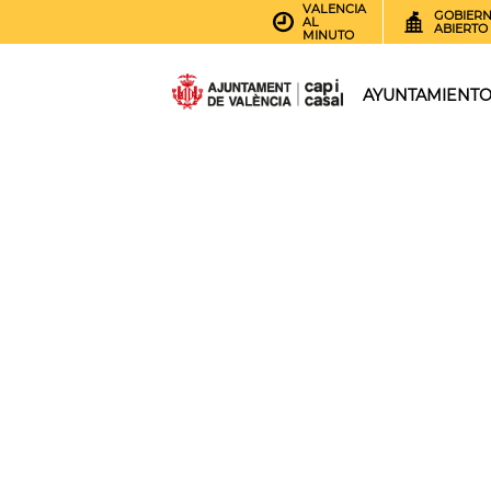
VALENCIA
GOBIER
AL
ABIERTO
MINUTO
AYUNTAMIENT