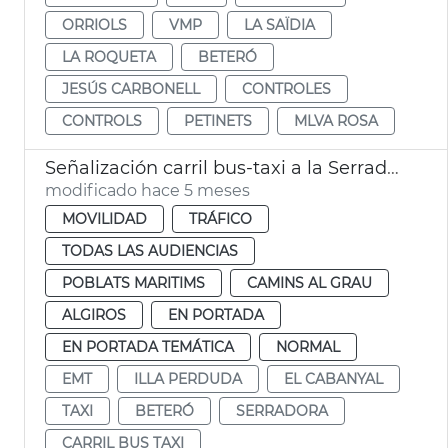
ORRIOLS
VMP
LA SAÏDIA
LA ROQUETA
BETERÓ
JESÚS CARBONELL
CONTROLES
CONTROLS
PETINETS
MLVA ROSA
Señalización carril bus-taxi a la Serradora València
modificado hace 5 meses
MOVILIDAD
TRÁFICO
TODAS LAS AUDIENCIAS
POBLATS MARITIMS
CAMINS AL GRAU
ALGIROS
EN PORTADA
EN PORTADA TEMÁTICA
NORMAL
EMT
ILLA PERDUDA
EL CABANYAL
TAXI
BETERÓ
SERRADORA
CARRIL BUS TAXI