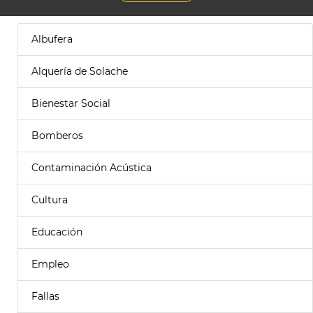
Albufera
Alquería de Solache
Bienestar Social
Bomberos
Contaminación Acústica
Cultura
Educación
Empleo
Fallas