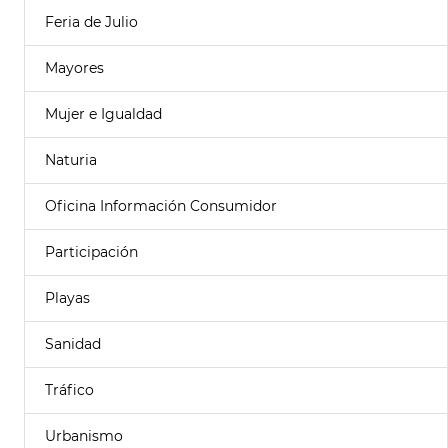
Feria de Julio
Mayores
Mujer e Igualdad
Naturia
Oficina Información Consumidor
Participación
Playas
Sanidad
Tráfico
Urbanismo