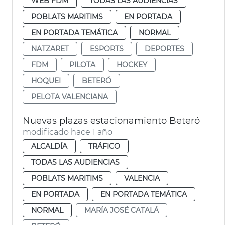
WEB FDM
TODAS LAS AUDIENCIAS
POBLATS MARITIMS
EN PORTADA
EN PORTADA TEMÁTICA
NORMAL
NATZARET
ESPORTS
DEPORTES
FDM
PILOTA
HOCKEY
HOQUEI
BETERÓ
PELOTA VALENCIANA
Nuevas plazas estacionamiento Beteró
modificado hace 1 año
ALCALDÍA
TRÁFICO
TODAS LAS AUDIENCIAS
POBLATS MARITIMS
VALENCIA
EN PORTADA
EN PORTADA TEMÁTICA
NORMAL
MARÍA JOSÉ CATALÁ