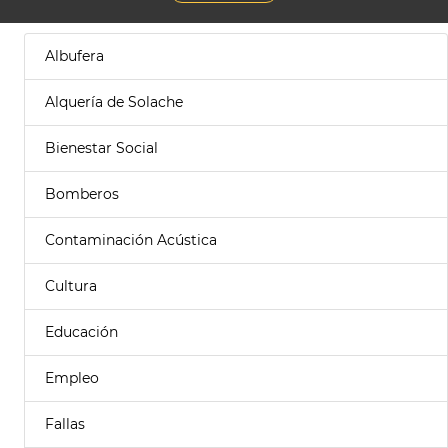
Albufera
Alquería de Solache
Bienestar Social
Bomberos
Contaminación Acústica
Cultura
Educación
Empleo
Fallas