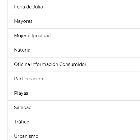
Feria de Julio
Mayores
Mujer e Igualdad
Naturia
Oficina Información Consumidor
Participación
Playas
Sanidad
Tráfico
Urbanismo