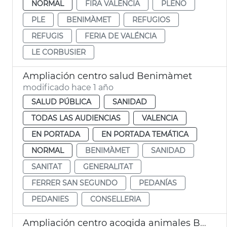
NORMAL
FIRA VALÈNCIA
PLENO
PLE
BENIMÀMET
REFUGIOS
REFUGIS
FERIA DE VALÉNCIA
LE CORBUSIER
Ampliación centro salud Benimàmet
modificado hace 1 año
SALUD PÚBLICA
SANIDAD
TODAS LAS AUDIENCIAS
VALENCIA
EN PORTADA
EN PORTADA TEMÁTICA
NORMAL
BENIMÀMET
SANIDAD
SANITAT
GENERALITAT
FERRER SAN SEGUNDO
PEDANÍAS
PEDANIES
CONSELLERIA
Ampliación centro acogida animales Benimàmet