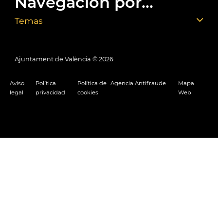
Navegación por...
Temas
Ajuntament de València ©
2026
Aviso
Política
Política de
Agencia Antifraude
Mapa
legal
privacidad
cookies
Web