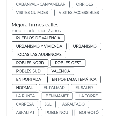
CABANYAL - CANYAMELAR
ORRIOLS
VISITES GUIADES
VISITES ACCESSIBLES
Mejora firmes calles
modificado hace 2 años
PUEBLOS DE VALÈNCIA
URBANISMO Y VIVIENDA
URBANISMO
TODAS LAS AUDIENCIAS
POBLES NORD
POBLES OEST
POBLES SUD
VALENCIA
EN PORTADA
EN PORTADA TEMÁTICA
NORMAL
EL PALMAR
EL SALER
LA PUNTA
BENIMÀMET
LA TORRE
CARPESA
JGL
ASFALTADO
ASFALTAT
POBLE NOU
BORBOTÓ