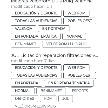
Mejoras Velòdrom Lluís Puig València
modificado hace 1 día
EDUCACIÓN Y DEPORTE
WEB FDM
TODAS LAS AUDIENCIAS
POBLES OEST
VALENCIA
EN PORTADA
EN PORTADA TEMÁTICA
NORMAL
BENIMÀMET
VELÒDROM LLUÍS PUIG
JGL Licitación reparación filtraciones Velódromo València
modificado hace 7 días
EDUCACIÓN Y DEPORTE
WEB FDM
TODAS LAS AUDIENCIAS
POBLES OEST
EN PORTADA
EN PORTADA TEMÁTICA
NORMAL
BENIMÀMET
ESPORTS
DEPORTES
FDM
JGL
VELÒDROM LLUÍS PUIG