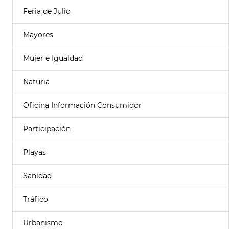
Feria de Julio
Mayores
Mujer e Igualdad
Naturia
Oficina Información Consumidor
Participación
Playas
Sanidad
Tráfico
Urbanismo