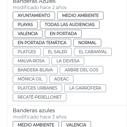
Banderas Azules
modificado hace 2 años
AYUNTAMIENTO
MEDIO AMBIENTE
PLAYAS
TODAS LAS AUDIENCIAS
VALENCIA
EN PORTADA
EN PORTADA TEMÁTICA
NORMAL
PLATGES
EL SALER
EL CABANYAL
MALVA-ROSA
LA DEVESA
BANDERA BLAVA
ARBRE DEL GOS
MÓNICA GIL
ADEAC
PLATGES URBANES
LA GARROFERA
RECATÉ-PERELLONET
Banderas azules
modificado hace 3 años
MEDIO AMBIENTE
VALENCIA