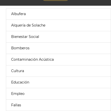
Albufera
Alquería de Solache
Bienestar Social
Bomberos
Contaminación Acústica
Cultura
Educación
Empleo
Fallas