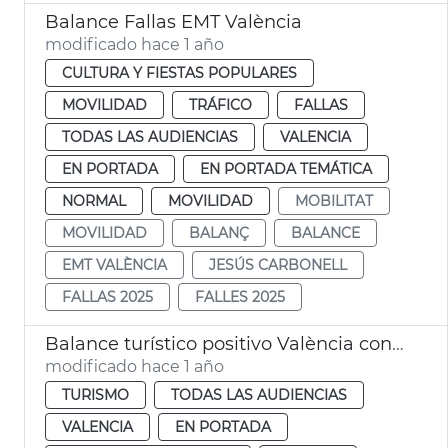
Balance Fallas EMT València
modificado hace 1 año
CULTURA Y FIESTAS POPULARES
MOVILIDAD
TRÁFICO
FALLAS
TODAS LAS AUDIENCIAS
VALENCIA
EN PORTADA
EN PORTADA TEMÁTICA
NORMAL
MOVILIDAD
MOBILITAT
MOVILIDAD
BALANÇ
BALANCE
EMT VALÈNCIA
JESÚS CARBONELL
FALLAS 2025
FALLES 2025
Balance turístico positivo València con un 10 % más de pernoctaciones en 2024
modificado hace 1 año
TURISMO
TODAS LAS AUDIENCIAS
VALENCIA
EN PORTADA