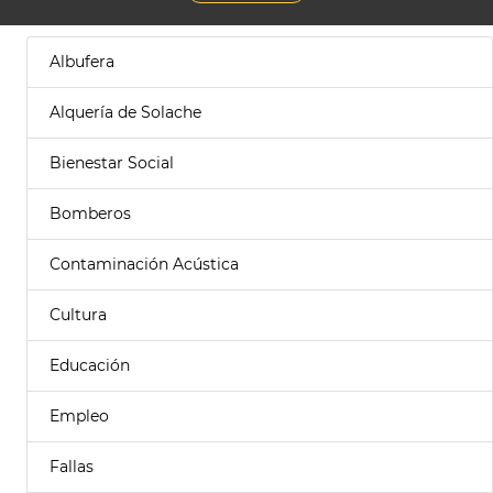
Albufera
Alquería de Solache
Bienestar Social
Bomberos
Contaminación Acústica
Cultura
Educación
Empleo
Fallas