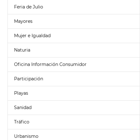
Feria de Julio
Mayores
Mujer e Igualdad
Naturia
Oficina Información Consumidor
Participación
Playas
Sanidad
Tráfico
Urbanismo