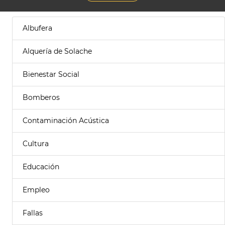
Albufera
Alquería de Solache
Bienestar Social
Bomberos
Contaminación Acústica
Cultura
Educación
Empleo
Fallas