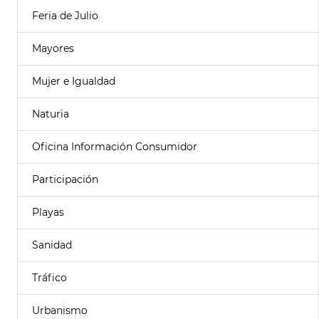
Feria de Julio
Mayores
Mujer e Igualdad
Naturia
Oficina Información Consumidor
Participación
Playas
Sanidad
Tráfico
Urbanismo