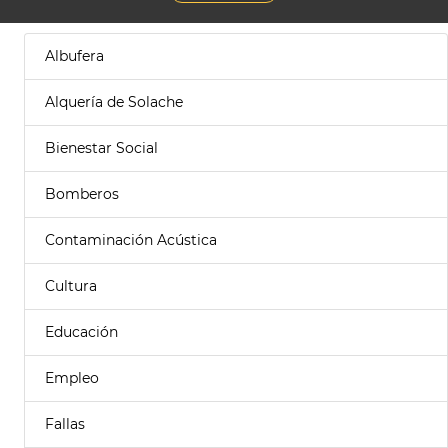
Albufera
Alquería de Solache
Bienestar Social
Bomberos
Contaminación Acústica
Cultura
Educación
Empleo
Fallas