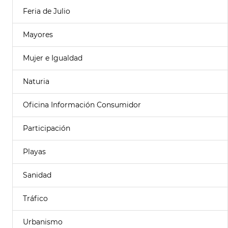
Feria de Julio
Mayores
Mujer e Igualdad
Naturia
Oficina Información Consumidor
Participación
Playas
Sanidad
Tráfico
Urbanismo