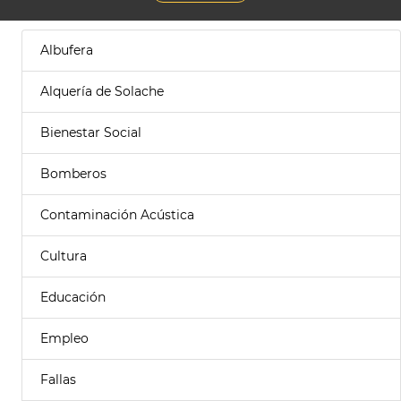
Albufera
Alquería de Solache
Bienestar Social
Bomberos
Contaminación Acústica
Cultura
Educación
Empleo
Fallas