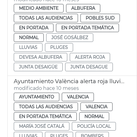
MEDIO AMBIENTE
ALBUFERA
TODAS LAS AUDIENCIAS
POBLES SUD
EN PORTADA
EN PORTADA TEMÁTICA
NORMAL
JOSÉ GOSÁLBEZ
LLUVIAS
PLUGES
DEVESA ALBUFERA
ALERTA ROJA
JUNTA DESAIGÜE
JUNTA DESAGUE
Ayuntamiento València alerta roja lluvias
modificado hace 10 meses
AYUNTAMIENTO
VALENCIA
TODAS LAS AUDIENCIAS
VALENCIA
EN PORTADA TEMÁTICA
NORMAL
MARÍA JOSÉ CATALÁ
POLICÍA LOCAL
LLUVIAS
PLUGES
BOMBERS