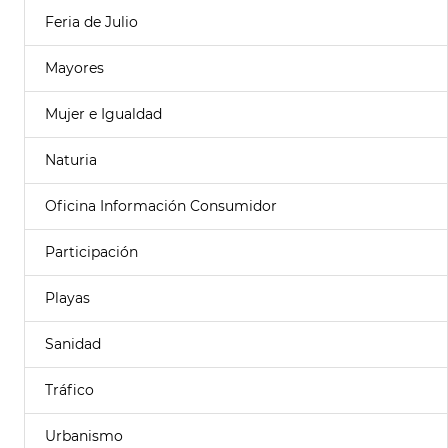
Feria de Julio
Mayores
Mujer e Igualdad
Naturia
Oficina Información Consumidor
Participación
Playas
Sanidad
Tráfico
Urbanismo