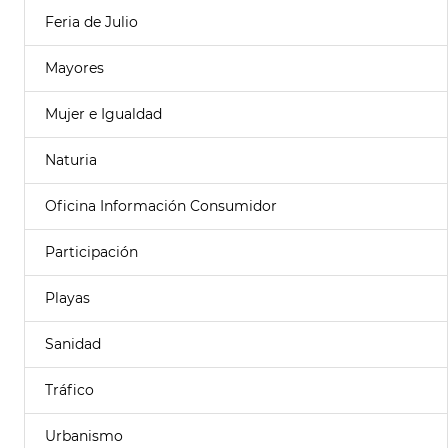
Feria de Julio
Mayores
Mujer e Igualdad
Naturia
Oficina Información Consumidor
Participación
Playas
Sanidad
Tráfico
Urbanismo