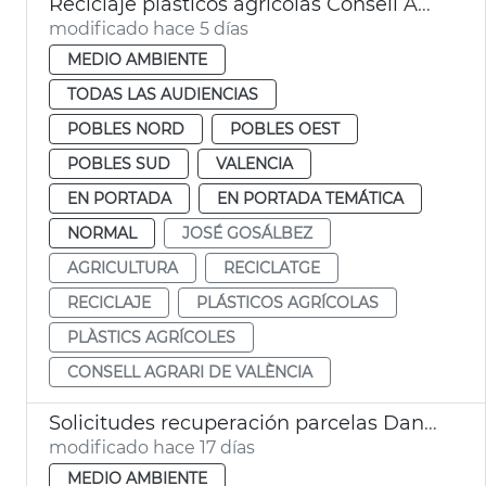
Reciclaje plásticos agrícolas Consell Agrari València
modificado hace 5 días
MEDIO AMBIENTE
TODAS LAS AUDIENCIAS
POBLES NORD
POBLES OEST
POBLES SUD
VALENCIA
EN PORTADA
EN PORTADA TEMÁTICA
NORMAL
JOSÉ GOSÁLBEZ
AGRICULTURA
RECICLATGE
RECICLAJE
PLÁSTICOS AGRÍCOLAS
PLÀSTICS AGRÍCOLES
CONSELL AGRARI DE VALÈNCIA
Solicitudes recuperación parcelas Dana València
modificado hace 17 días
MEDIO AMBIENTE