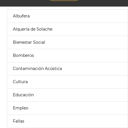
Albufera
Alquería de Solache
Bienestar Social
Bomberos
Contaminación Acústica
Cultura
Educación
Empleo
Fallas