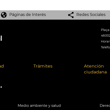
Páginas de Interés
Redes Sociales
Plaça
46002
Horari
Teléf
ad
Trámites
Atención
ciudadana
.
Medio ambiente y salud
Derec