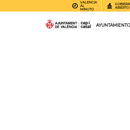
VALENCIA
GOBIER
AL
ABIERTO
MINUTO
AYUNTAMIENT