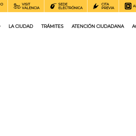
NO
VISIT
SEDE
CITA
A
VALENCIA
ELECTRÓNICA
PREVIA
O
LA CIUDAD
TRÁMITES
ATENCIÓN CIUDADANA
A