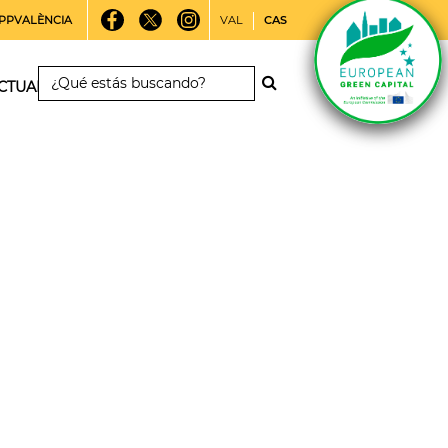
PPVALÈNCIA
VAL
CAS
CTUALIDAD